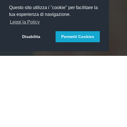
Questo sito utilizza i "cookie" per facilitare la
tua esperienza di navigazione.
Leggi la Policy
Disabilita
Permetti Cookies
Una piattaforma in Cloud per
gestire il tuo Business
Gmoole Cloud CRM è una piattaforma modulare in
grado di
gestire ogni aspetto
della tua attività.